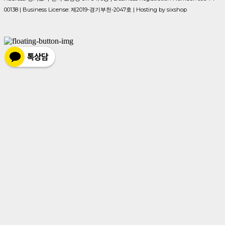
00138
| Business License:
제2019-경기부천-2047호
| Hosting by sixshop