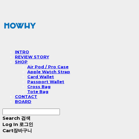
INTRO
REVIEW STORY
SHOP
Air Pod / Pro Case
Apple Watch Strap
Card Wallet
Passport Wallet
Cross Bag
Tote Bag
CONTACT
BOARD
Search
검색
Log In
로그인
Cart
장바구니