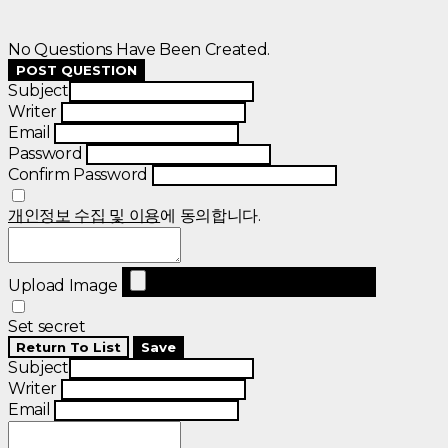
No Questions Have Been Created.
POST QUESTION
Subject
Writer
Email
Password
Confirm Password
개인정보 수집 및 이용
에 동의합니다.
Upload Image
Set secret
Return To List
Save
Subject
Writer
Email