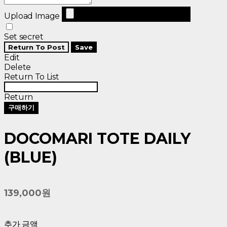
Upload Image
Set secret
Return To Post
Save
Edit
Delete
Return To List
Return
구매하기
DOCOMARI TOTE DAILY
(BLUE)
139,000원
추가 금액